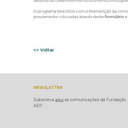
desafios do Desenvolvimento Económico Português 
O programa terá início com a intervenção da conv
previamente colocadas através deste
formulário
e 
<< Voltar
NEWSLETTER
Subscreva
aqui
as comunicações da Fundação
AEP