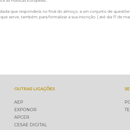
e as Políticas Europeias
”.
idada que responderá, no final do almoço, a um conjunto de questõe
que serve, também, para formalizar a sua inscrição. [ até dia 17 de ma
OUTRAS LIGAÇÕES
S
AEP
PO
EXPONOR
T
APCER
CESAE DIGITAL