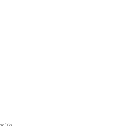
ma “
Os