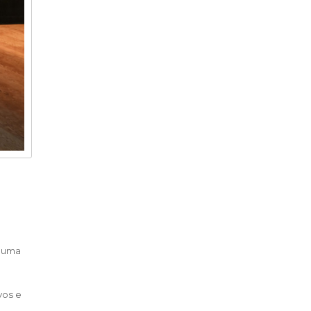
a uma
vos e