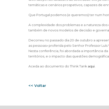
temáticas e cenários prospetivos, capazes de enriq
Que Portugal podemos (e queremos) ter num hori
A complexidade dos problemas e a natureza dos 
também de novos modelos de decisão e governanç
Decorreu no passado dia 20 de outubro a apresenta
as pessoas» proferida pelo Senhor Professor Luís V
Nesta conferência, foi abordada a importância da 
territórios, e o impacto das questões demográfic
Aceda ao documento do Think Tank
aqui
.
<< Voltar