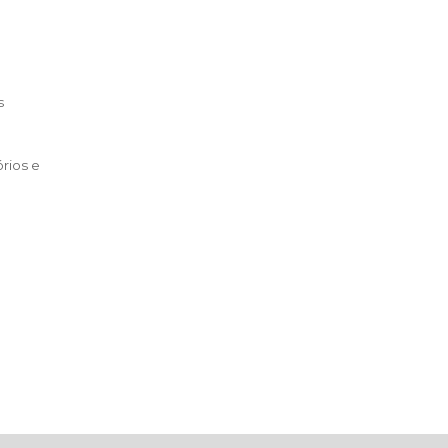
s
rios e