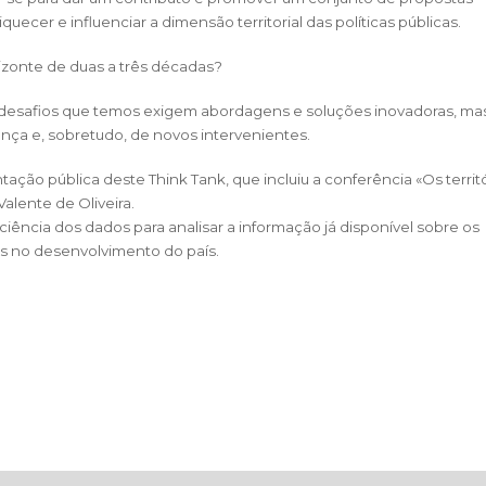
uecer e influenciar a dimensão territorial das políticas públicas.
zonte de duas a três décadas?
desafios que temos exigem abordagens e soluções inovadoras, ma
a e, sobretudo, de novos intervenientes.
ção pública deste Think Tank, que incluiu a conferência «Os territó
alente de Oliveira.
ciência dos dados para analisar a informação já disponível sobre os
as no desenvolvimento do país.